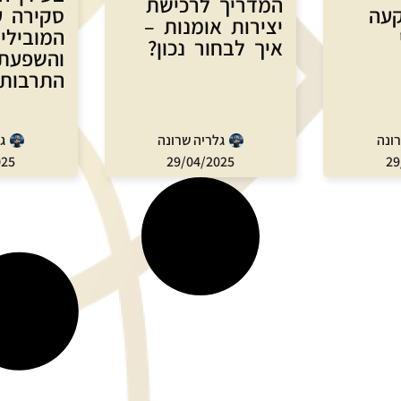
המדריך לרכישת
עה
סקירה ע
יצירות אומנות –
המובילי
איך לבחור נכון?
והשפעת
התרבות 
רונה
גלריה שרונה
ג
025
29/04/2025
29