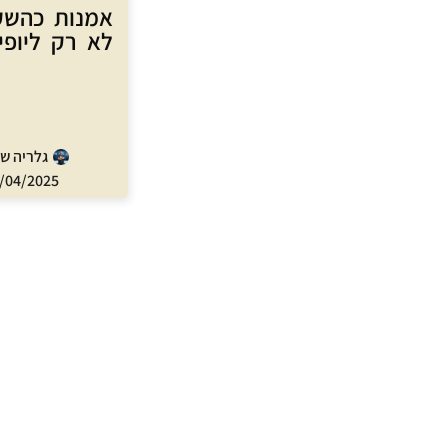
אמנות כהשק
לא רק ליופי
גלריה ש
/04/2025