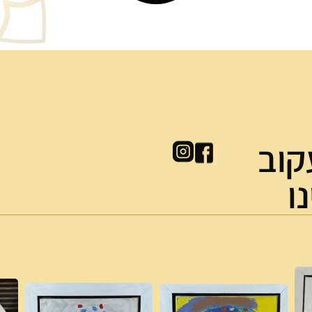
קוב
ו