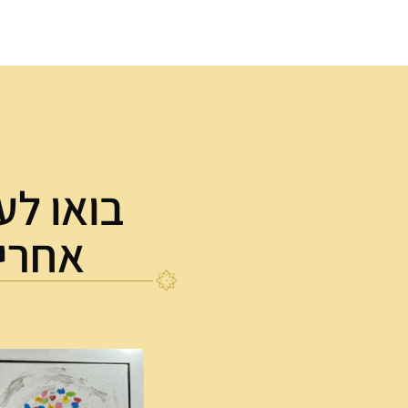
בואו לע
אחרינ