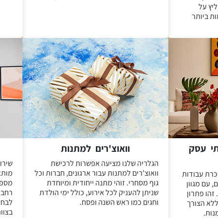
ליץ על
ת ביותר
י עסק
וואוצ'רים למתנות
הגלריה שלנו מציעה אפשרות לרכישת
שירו
וואוצ'רים למתנות עבור ארגונים, חברות וכל
מותא
כרת עבודות
גוף מסחרי. זוהי מתנה ייחודית ומיוחדת
מספקי
 עם מגוון
שניתן להעניק לכל אירוע, כולל ימי הולדת
רחב 
 זהו פתרון
וחגים כמו ראש השנה ופסח.
לבחו
ללא הצורך
בצוו
נות.