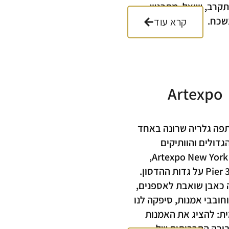
קרב, שואל, מתרגש –
שכח.
קרא עוד
Artexpo
20 השתתפה גלריה שרונה באחד
גדולים והוותיקים
בארצות הברית – Artexpo New York,
שנערך במתחם Pier 36 על גדות ההדסון.
 כאבן שואבת לאספנים,
חובבי אמנות, סיפקה לנו
ת: להציג את האמנות
ירה התרבותית של