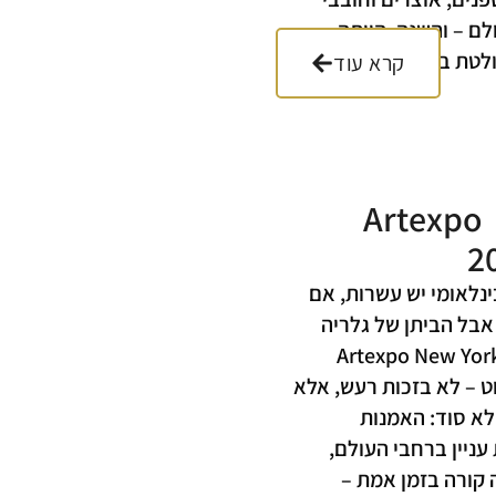
ם – והשנה, הייתה
לטת במיוחד.
קרא עוד
Artexpo
2
ינלאומי יש עשרות, אם
אבל הביתן של גלריה
רונה בתערוכת Artexpo New York
בלוט – לא בזכות רעש, אלא
 לא סוד: האמנות
ניין ברחבי העולם,
 קורה בזמן אמת –