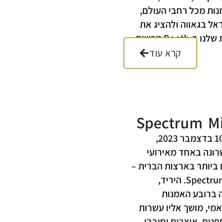
נות מכל רחבי העולם,
ראל בגאווה ולהציג את
היצירות המיוחדות שלנו ב-Booth מרשים
קרא עוד
Spectrum M
בין התאריכים 6–10 בדצמבר 2023,
ונה באחד מאירועי
ביותר בארצות הברית –
Spectrum Miami Art Fair. היריד,
 ברובע האמנות
 שבמיאמי, מושך אליו עשרות
נים, אוצרים וחובבי