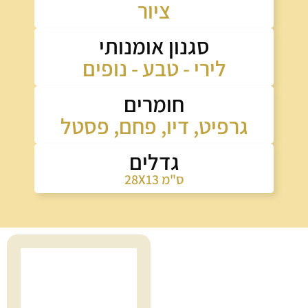
ציור
סגנון אומנותי
לירי - טבע - נופים
חומרים
גרפיט
,
דיו
,
פחם
,
פסטל
גדלים
28X13 ס"מ